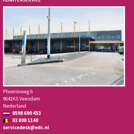
Phoenixweg 6
9641KS Veendam
Nederland
0598 690 453
03 808 1140
servicedesk@edc.nl