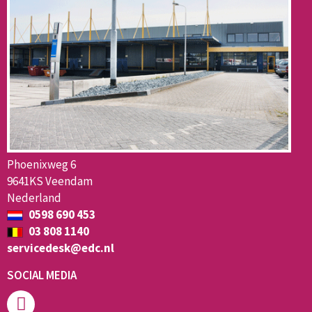
Phoenixweg 6
9641KS Veendam
Nederland
0598 690 453
03 808 1140
servicedesk@edc.nl
SOCIAL MEDIA