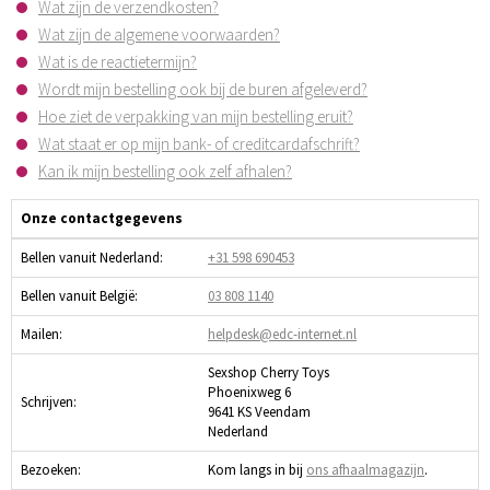
Wat zijn de verzendkosten?
Wat zijn de algemene voorwaarden?
Wat is de reactietermijn?
Wordt mijn bestelling ook bij de buren afgeleverd?
Hoe ziet de verpakking van mijn bestelling eruit?
Wat staat er op mijn bank- of creditcardafschrift?
Kan ik mijn bestelling ook zelf afhalen?
Onze contactgegevens
Bellen vanuit Nederland:
+31 598 690453
Bellen vanuit België:
03 808 1140
Mailen:
helpdesk@edc-internet.nl
Sexshop Cherry Toys
Phoenixweg 6
Schrijven:
9641 KS Veendam
Nederland
Bezoeken:
Kom langs in bij
ons afhaalmagazijn
.