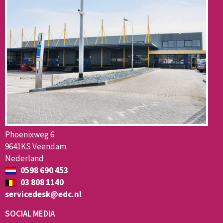
Phoenixweg 6
9641KS Veendam
Nederland
0598 690 453
03 808 1140
servicedesk@edc.nl
SOCIAL MEDIA