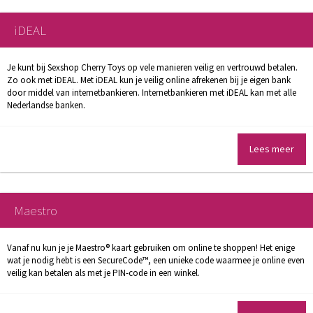
iDEAL
Je kunt bij Sexshop Cherry Toys op vele manieren veilig en vertrouwd betalen.
Zo ook met iDEAL. Met iDEAL kun je veilig online afrekenen bij je eigen bank
door middel van internetbankieren. Internetbankieren met iDEAL kan met alle
Nederlandse banken.
Lees meer
Maestro
Vanaf nu kun je je Maestro® kaart gebruiken om online te shoppen! Het enige
wat je nodig hebt is een SecureCode™, een unieke code waarmee je online even
veilig kan betalen als met je PIN-code in een winkel.