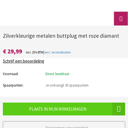
Zilverkleurige metalen buttplug met roze diamant
€ 29,99
incl. 21% BTW|
excl. verzendkosten
Schrijf een beoordeling
Voorraad:
Direct leverbaar
Spaarpunten:
Je ontvangt 30 spaarpunten
PLAATS IN MIJN WINKELWAGEN
Toevoegen aan wenslijst