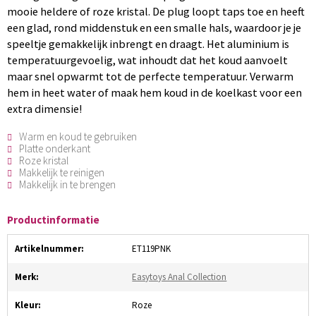
mooie heldere of roze kristal. De plug loopt taps toe en heeft
een glad, rond middenstuk en een smalle hals, waardoor je je
speeltje gemakkelijk inbrengt en draagt. Het aluminium is
temperatuurgevoelig, wat inhoudt dat het koud aanvoelt
maar snel opwarmt tot de perfecte temperatuur. Verwarm
hem in heet water of maak hem koud in de koelkast voor een
extra dimensie!
Warm en koud te gebruiken
Platte onderkant
Roze kristal
Makkelijk te reinigen
Makkelijk in te brengen
Productinformatie
Artikelnummer:
ET119PNK
Merk:
Easytoys Anal Collection
Kleur:
Roze