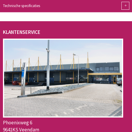
+
Technische specificaties
KLANTENSERVICE
Phoenixweg 6
9641KS Veendam