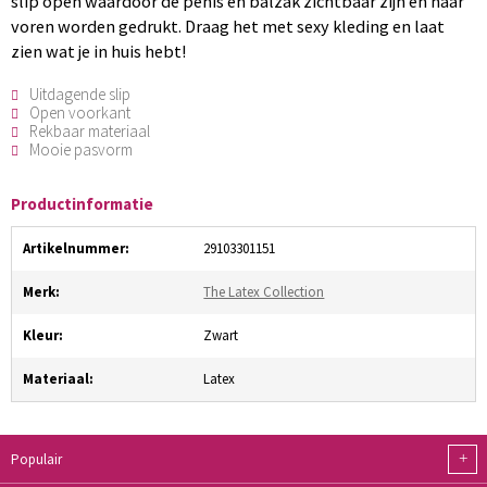
slip open waardoor de penis en balzak zichtbaar zijn en naar
voren worden gedrukt. Draag het met sexy kleding en laat
zien wat je in huis hebt!
Uitdagende slip
Open voorkant
Rekbaar materiaal
Mooie pasvorm
Productinformatie
Artikelnummer:
29103301151
Merk:
The Latex Collection
Kleur:
Zwart
Materiaal:
Latex
+
Populair